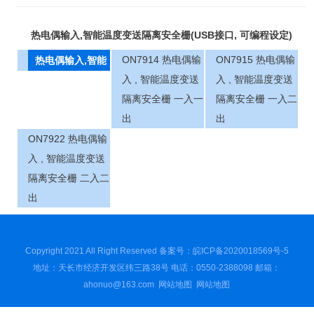
热电偶输入,智能温度变送隔离安全栅(USB接口, 可编程设定)
ON7914 热电偶输
ON7915 热电偶输
热电偶输入,智能
入 , 智能温度变送
入 , 智能温度变送
温度变送隔离安全
隔离安全栅 一入一
隔离安全栅 一入二
栅(USB接口, 可编
出
出
程设定)
ON7922 热电偶输
入 , 智能温度变送
隔离安全栅 二入二
出
Copyright 2021 All Right Reserved 备案号：
皖ICP备2020018569号-5
地址：天长市经济开发区纬三路38号 电话：0550-2388098 邮箱：
ahonuo@163.com
网站地图
网站地图